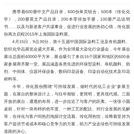
携带着600册中文产品目录，600份单页组合，500本《传化化
学》，200册英文产品目录，200本零排放手册，100册产品说明
书……以及与新老客户共谋事业，促进行业发展的热切心情，传化股
份再次启程2015年上海国际染料展。
4月15日，9点30分，第十五届中国国际染料工业及有机颜料、
纺织化学品展览会盛大开幕。作为全球最大染化行业盛会，今年展会
展出总面积40000平方米，展会吸引了来自16个国家和地区的600余
家参展商齐聚一堂。展品涵盖各类先进的环保型染料、有机颜料、助
剂、中间体、仪器环保设备、数码印花设备、印染自动化技术及印花
材料等。
今年，传化股份围绕“可持续发展，做时代的化工企业”参展主
题，在展台的整体设计上，与往年相较，更简明，更具现代感。三面
开放的展台，通透的布局，进一步拉近了与客户的距离。一张张小圆
桌前，针对一块布样的色牢度、一种工艺的配比、对行业发展的见解
等，在传化与客户间热烈地探讨交流着。传化用热忱，诠释着坚持为
客户提供节省成本和核心竞争力的方案，助力产业走绿色可持续发展
道路的决心。