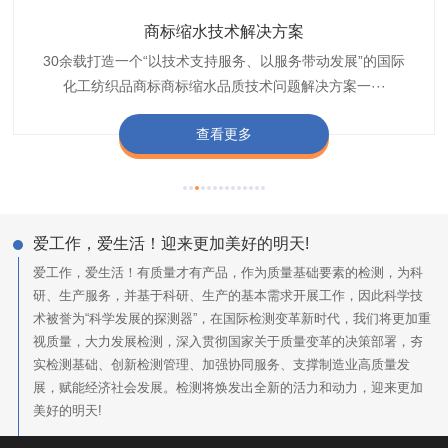
织带商标防水技术解决方案
服装颜色不匀技术解决方案
商标缩水技术解决方案
纺织品阻燃母粒
30余载打造一个“以技术支持服务、以服务带动发展”的国际
博准公司专注于织带商标防水技术解决方案30余载,励志于
博准是一家专注30余载设计研发织唛印唛商标、织带服装颜
博准致力于成为纺织品商标阻燃母粒剂,TF-W760,TF-W760
纺织品商标企业打造含油量超标品质技术问题解决方···
化工纺织品商标商标缩水品质技术问题解决方案一···
色不匀品质技术问题解决方案一站式服务提供商,技···
阻燃母粒剂加工定制服务实力提供商,···
查看更多
查看更多
查看更多
查看更多
爱工作，爱生活！迎来更加美好的明天!
爱工作，爱生活！有质量才有产品，作为质量基础要素的检测，为科
研、生产服务，并基于科研、生产的基本需求开展工作，因此科学技
术被誉为“科学发展的探测器”，在国际检测变革新时代，我们将更加重
视质量，大力发展检测，深入贯彻国家关于质量变革的决策部署，夯
实检测基础、创新检测管理、加强协同服务、支撑制造业高质量发
展，赋能经济社会发展。检测将焕发出全新的活力和动力，迎来更加
美好的明天!