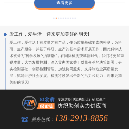
查看更多
查看更多
查看更多
查看更多
爱工作，爱生活！迎来更加美好的明天!
爱工作，爱生活！有质量才有产品，作为质量基础要素的检测，为科
研、生产服务，并基于科研、生产的基本需求开展工作，因此科学技
术被誉为“科学发展的探测器”，在国际检测变革新时代，我们将更加重
视质量，大力发展检测，深入贯彻国家关于质量变革的决策部署，夯
实检测基础、创新检测管理、加强协同服务、支撑制造业高质量发
展，赋能经济社会发展。检测将焕发出全新的活力和动力，迎来更加
美好的明天!
专注纺织印染助剂设计研发生产
纺织助剂实力供应商
138-2913-8856
服务热线：