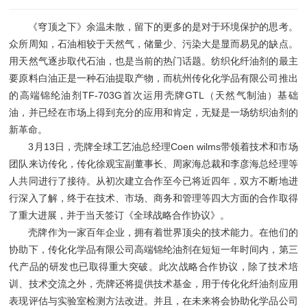
《穹顶之下》余温未散，留下的更多的是对于环境保护的思考。
众所周知，石油相较于天然气，储量少、污染大是显而易见的缺点。
用天然气逐步取代石油，也是当前的热门话题。纺织化纤油剂的最主
要原料白油正是一种石油提取产物，而杭州传化化学品有限公司推出
的高端锦纶油剂TF-703G首次运用壳牌GTL（天然气制油）基础
油，并已经在市场上得到充分的应用和肯定，无疑是一场纺织油剂的
新革命。
3月13日，壳牌全球工艺油总经理Coen wilms带领着技术和市场
团队来访传化，传化徐观宝副董事长、周家海总裁和李彦海总经理等
人共同进行了接待。从初次建立合作至今已将近四年，双方不断地进
行深入了解，终于在技术、市场、商务和管理等四大方面的合作取得
了重大进展，并于当天签订《全球战略合作协议》。
壳牌作为一家百年企业，拥有着世界顶尖的技术能力。在他们的
协助下，传化化学品有限公司高端锦纶油剂在短短一年时间内，第三
代产品的研发也已取得重大突破。此次战略合作协议，除了技术培
训、技术交流之外，壳牌还将提供技术基金，用于传化化纤油剂应用
表现评估与实验室检测方法改进。并且，在未来将会协助化学品公司