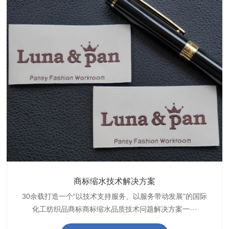
织带商标防水技术解决方案
服装颜色不匀技术解决方案
商标缩水技术解决方案
纺织品阻燃母粒
30余载打造一个“以技术支持服务、以服务带动发展”的国际
博准公司专注于织带商标防水技术解决方案30余载,励志于
博准是一家专注30余载设计研发织唛印唛商标、织带服装颜
博准致力于成为纺织品商标阻燃母粒剂,TF-W760,TF-W760
纺织品商标企业打造含油量超标品质技术问题解决方···
化工纺织品商标商标缩水品质技术问题解决方案一···
色不匀品质技术问题解决方案一站式服务提供商,技···
阻燃母粒剂加工定制服务实力提供商,···