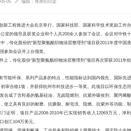
05-05
编辑：博准织印染
科技创新工程推进大会在京举行。国家科技部、国家科学技术奖励工作
公室的领导及获奖企业和个人共200余人参加了会议。会议对中铁
其中，传化股份的“新型聚氨酯织物涂层整理剂”项目获2011年度中国
强参加会议并上台领奖。
文件上，传化股份“新型聚氨酯织物涂层整理剂”项目再次荣获2011年
具有节能环保、系列产品多的特点，性能指标达到国内领先、国际先
，初审合格1项，并获得杭州市科技进步一等奖。此项目以环保生态
发合成了含羟基的氨基硅油、无卤阻燃剂、抗紫外吸收剂、聚丙烯
，使之具有良好的耐磨、抗撕裂、耐皂洗、阻燃、抗紫外等功能，
明，项目产品2008-2010年已实现销售收入12069万元，净
出口创汇104万美元。
遮阳篷、雨篷和帐篷、工业装备和防护服上用量较大。用于防止生