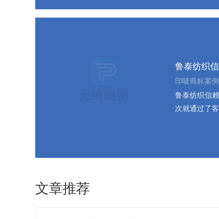
鲁泰纺织信
印唛商标案例
鲁泰纺织信赖
次就通过了客
文章推荐