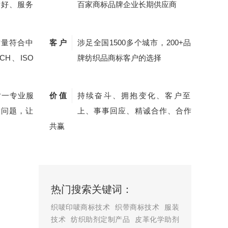
量好、服务
百家商标品牌企业长期供应商
质量符合中
客 户
涉足全国1500多个城市，200+品
CH、ISO
牌纺织品商标客户的选择
对一专业服
价 值
持续奋斗、拥抱变化、客户至
质问题，让
上、事事回应、精诚合作、合作
共赢
热门搜索关键词：
织唛印唛商标技术
织带商标技术
服装
技术
纺织助剂定制产品
皮革化学助剂