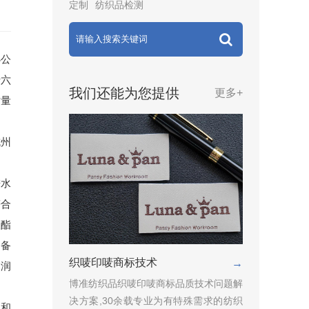
定制
纺织品检测
办公
十六
我们还能为您提供
更多+
质量
杭州
进水
符合
酸酯
制备
织唛印唛商标技术
→
利润
博准纺织品织唛印唛商标品质技术问题解
决方案,30余载专业为有特殊需求的纺织
物和