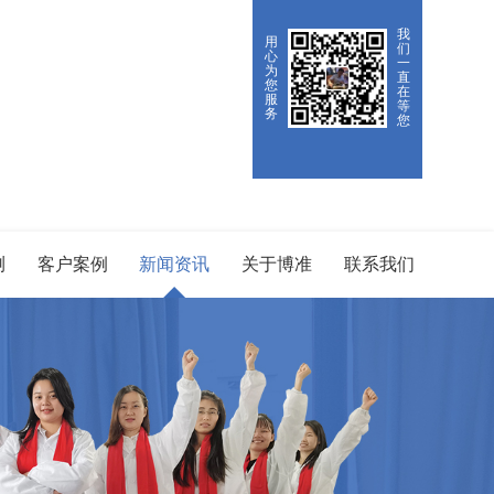
我
用
们
心
一
为
直
您
在
服
等
务
您
测
客户案例
新闻资讯
关于博准
联系我们