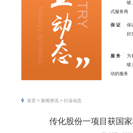
唛
式服务商
保 证
保
好
服 务
为
唛
动的服务
首页
>
新闻资讯
>
行业动态
传化股份一项目获国家