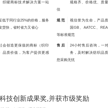
、织唛商标技术解决方案一站
规格齐、价格优、质
佳
证低于同行业25%的价格，服务
规 范
视信誉为生命，产品
发货快，省时省力又省心
国GB、AATCC、REA
等标准规范
社会创造更保值的商标（织印
售 后
24小时售后咨询，一
）品质价值，为客户提供更感
务，及时解决纺织品
您采购无忧
科技创新成果奖,并获市级奖励