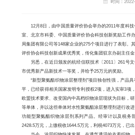
时间：2022-
12月8日，由中国质量评价协会举办的2011年度
室、北京市科委、中国质量评价协会科技创新奖励工作办
局集团有限公司等148家企业的275个项目进行了表彰。
评价协会科技创新成果优秀奖，传化集团驻京办副主任金
另悉，在近日颁发的杭经信联技术〔2011〕261号
市优秀新产品新技术一等奖，并给予25万元的奖励。
“新型聚氨酯织物涂层整理剂”项目独创性强，产品
平，已经获得相关国家发明专利授权2项，进入实审3项
欧盟技术要求、改变国内中高档织物涂层现状为目标，研
等单体，并以这些单体对水性聚氨酯涂层整理剂进行改进
功能型聚氨酯织物涂层剂系列产品。经审计以及税务部门证
2428.5万元，上缴税收1644.5万元，利税4073万元，已
当今，涂层织物快速发展，在透气透湿的衣着织物、