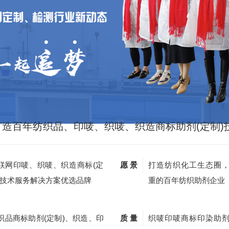
打造百年纺织品、印唛、织唛、织造商标助剂(定制)
联网印唛、织唛、织造商标(定
愿 景
打造纺织化工生态圈
)技术服务解决方案优选品牌
重的百年纺织助剂企业
织品商标助剂(定制)、织造、印
质 量
织唛印唛商标印染助