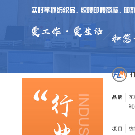
品 牌
互
制
项 目
纺