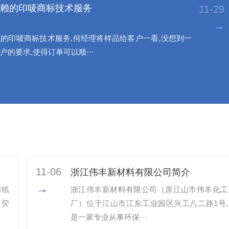
赖的印唛商标技术服务
11-29
→
的印唛商标技术服务,何经理将样品给客户一看,没想到一
户的要求,使得订单可以顺···
11-06
浙江伟丰新材料有限公司简介
→
和纸
浙江伟丰新材料有限公司（原江山市伟丰化工
、荧
厂）位于江山市江东工业园区兴工八二路1号,
是一家专业从事环保···