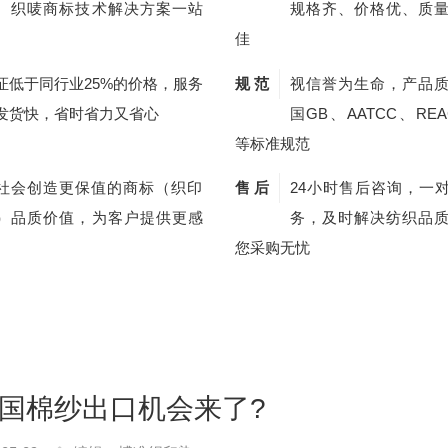
、织唛商标技术解决方案一站
规格齐、价格优、质
佳
证低于同行业25%的价格，服务
规 范
视信誉为生命，产品
发货快，省时省力又省心
国GB、AATCC、REA
等标准规范
社会创造更保值的商标（织印
售 后
24小时售后咨询，一
）品质价值，为客户提供更感
务，及时解决纺织品
您采购无忧
我国棉纱出口机会来了?