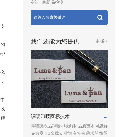
定制
纺织品检测
0支
我们还能为您提供
更多+
厂的
元/
那么
用，
、中
口以
织唛印唛商标技术
→
为避
博准纺织品织唛印唛商标品质技术问题解
决方案,30余载专业为有特殊需求的纺织