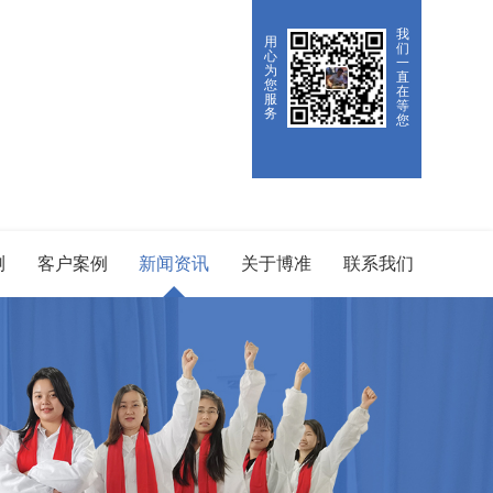
我
用
们
心
一
为
直
您
在
服
等
务
您
测
客户案例
新闻资讯
关于博准
联系我们