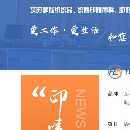
品 牌
互
制
项 目
纺