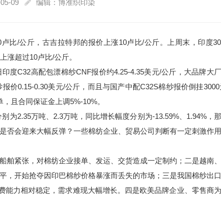
05-09
编辑：博准织印染
30卢比/公斤，古吉拉特邦的报价上涨10卢比/公斤。上周末，印度3
上涨超过10卢比/公斤。
32高配包漂棉纱CNF报价约4.25-4.35美元/公斤，大品牌大
报价0.15-0.30美元/公斤，而且与国产中配C32S棉纱报价倒挂3000
，且合同保证金上调5%-10%。
为2.35万吨、2.3万吨，同比增长幅度分别为-13.59%、1.94%，
是否会迎来大幅反弹？一些棉纺企业、贸易公司判断有一定刺激作
船舶紧张，对棉纺企业接单、发运、交货造成一定制约；二是越南
平，开始抢夺因印巴棉纱价格暴涨而丢失的市场；三是我国棉纱出
消费能力相对稳定，需求难现大幅增长。四是欧美品牌企业、零售商