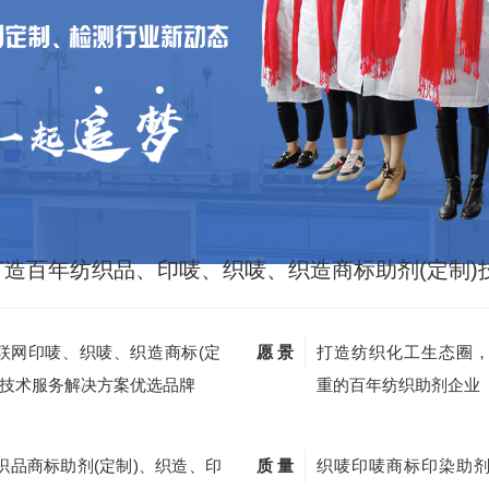
打造百年纺织品、印唛、织唛、织造商标助剂(定制)
联网印唛、织唛、织造商标(定
愿 景
打造纺织化工生态圈
)技术服务解决方案优选品牌
重的百年纺织助剂企业
织品商标助剂(定制)、织造、印
质 量
织唛印唛商标印染助