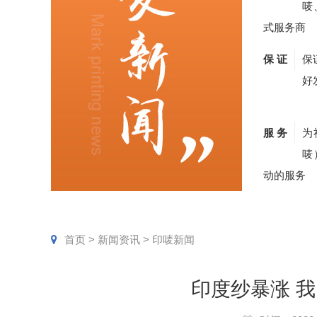
唛
式服务商
保 证
保
好
服 务
为
唛
动的服务
首页
>
新闻资讯
>
印唛新闻
印度纱暴涨 