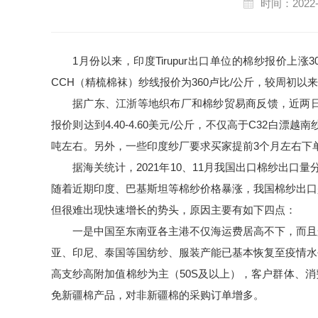
时间：2022-
1月份以来，印度Tirupur出口单位的棉纱报价上涨
CCH（精梳棉袜）纱线报价为360卢比/公斤，较周初以来
据广东、江浙等地织布厂和棉纱贸易商反馈，近两日印度C
报价则达到4.40-4.60美元/公斤，不仅高于C32白漂越南纱
吨左右。另外，一些印度纱厂要求买家提前3个月左右下单
据海关统计，2021年10、11月我国出口棉纱出口量分别
随着近期印度、巴基斯坦等棉纱价格暴涨，我国棉纱出口
但很难出现快速增长的势头，原因主要有如下四点：
一是中国至东南亚各主港不仅海运费居高不下，而且
亚、印尼、泰国等国纺纱、服装产能已基本恢复至疫情水
高支纱高附加值棉纱为主（50S及以上），客户群体、
免新疆棉产品，对非新疆棉的采购订单增多。