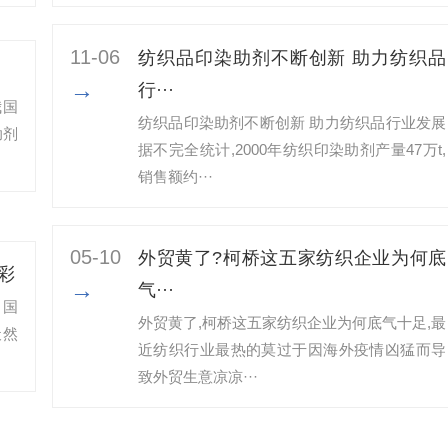
11-06
纺织品印染助剂不断创新 助力纺织品
→
行···
我国
纺织品印染助剂不断创新 助力纺织品行业发展
助剂
据不完全统计,2000年纺织印染助剂产量47万t,
销售额约···
05-10
外贸黄了?柯桥这五家纺织企业为何底
彩
→
气···
中国
外贸黄了,柯桥这五家纺织企业为何底气十足​,最
天然
近纺织行业最热的莫过于因海外疫情凶猛而导
致外贸生意凉凉···