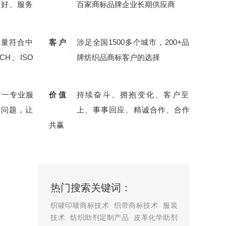
量好、服务
百家商标品牌企业长期供应商
质量符合中
客 户
涉足全国1500多个城市，200+品
CH、ISO
牌纺织品商标客户的选择
对一专业服
价 值
持续奋斗、拥抱变化、客户至
质问题，让
上、事事回应、精诚合作、合作
共赢
热门搜索关键词：
织唛印唛商标技术
织带商标技术
服装
技术
纺织助剂定制产品
皮革化学助剂