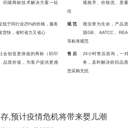
、织唛商标技术解决方案一站
规格齐、价格优、质
佳
证低于同行业25%的价格，服务
规 范
视信誉为生命，产品
发货快，省时省力又省心
国GB、AATCC、REA
等标准规范
社会创造更保值的商标（织印
售 后
24小时售后咨询，一
）品质价值，为客户提供更感
务，及时解决纺织品
您采购无忧
库存,预计疫情危机将带来婴儿潮