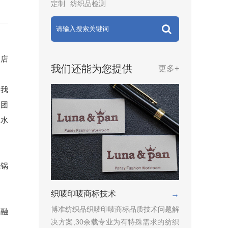
定制
纺织品检测
门店
我们还能为您提供
更多+
。我
集团
的水
底锅
织唛印唛商标技术
→
博准纺织品织唛印唛商标品质技术问题解
金融
决方案,30余载专业为有特殊需求的纺织