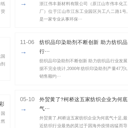
→
和纸
浙江伟丰新材料有限公司（原江山市伟丰化工
、荧
厂）位于江山市江东工业园区兴工八二路1号,
是一家专业从事环保···
11-06
纺织品印染助剂不断创新 助力纺织品
→
行···
我国
纺织品印染助剂不断创新 助力纺织品行业发展
助剂
据不完全统计,2000年纺织印染助剂产量47万t,
销售额约···
05-10
外贸黄了?柯桥这五家纺织企业为何底
彩
→
气···
中国
外贸黄了,柯桥这五家纺织企业为何底气十足​,最
天然
近纺织行业最热的莫过于因海外疫情凶猛而导