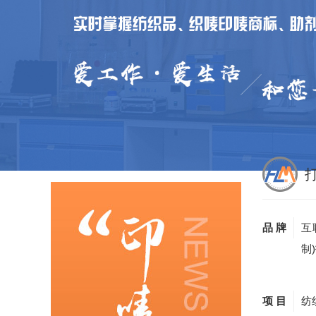
品 牌
互
制
项 目
纺