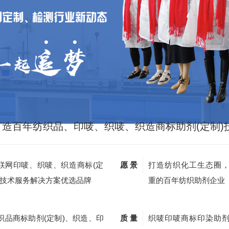
打造百年纺织品、印唛、织唛、织造商标助剂(定制)
联网印唛、织唛、织造商标(定
愿 景
打造纺织化工生态圈
)技术服务解决方案优选品牌
重的百年纺织助剂企业
织品商标助剂(定制)、织造、印
质 量
织唛印唛商标印染助