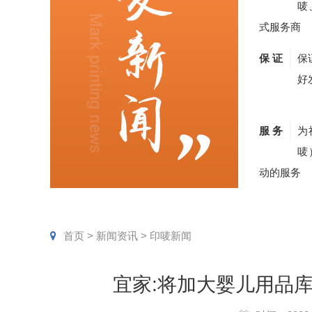
唛
式服务商
保 证
保
好
服 务
为
唛
动的服务
首页
>
新闻资讯
>
印唛新闻
宜家:将加大婴儿用品