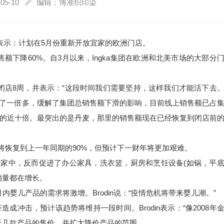
05-10
编辑：博准织印染
a集团表示：计划在5月份重新开放宜家的欧洲门店。
售额下降60%。自3月以来，Ingka集团在欧洲和北美市场的大部分
商店将至多闭店8周，并表示：“这段时间我们需要坚持，这样我们才能活下去
长了一倍多，缓解了集团总销售额下滑的影响，目前线上销售额已占
的近十倍。最突出的是丹麦，那里的销售额现在已经恢复到闭店前
的销售将恢复到上一年同期的90%，但预计下一财年将更加艰难。
留在家中，反而促进了办公家具，洗衣篮，厨房和烹饪设备(如锅，平
销量都在增长。
内婴儿产品的需求将激增。Brodin说：“疫情危机将带来婴儿潮。”
冲击，预计该趋势将维持一段时间。Brodin表示：“像2008年
低几款产品的售价，并扩大降价产品的范围。