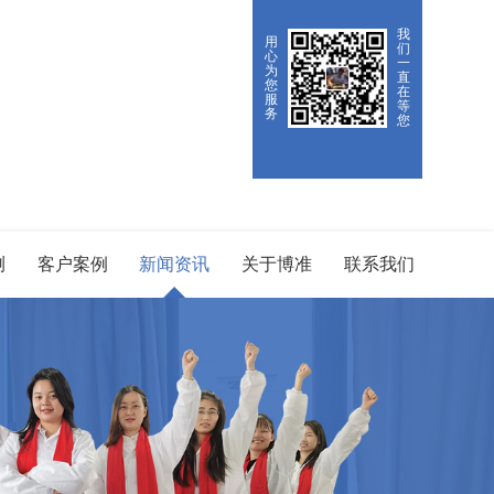
我
用
们
心
一
为
直
您
在
服
等
务
您
测
客户案例
新闻资讯
关于博准
联系我们