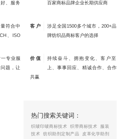
量好、服务
百家商标品牌企业长期供应商
质量符合中
客 户
涉足全国1500多个城市，200+品
CH、ISO
牌纺织品商标客户的选择
对一专业服
价 值
持续奋斗、拥抱变化、客户至
质问题，让
上、事事回应、精诚合作、合作
共赢
热门搜索关键词：
织唛印唛商标技术
织带商标技术
服装
技术
纺织助剂定制产品
皮革化学助剂