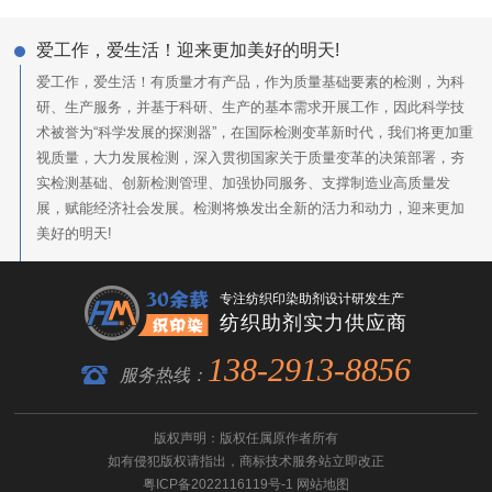
爱工作，爱生活！迎来更加美好的明天!
爱工作，爱生活！有质量才有产品，作为质量基础要素的检测，为科
研、生产服务，并基于科研、生产的基本需求开展工作，因此科学技
术被誉为“科学发展的探测器”，在国际检测变革新时代，我们将更加重
视质量，大力发展检测，深入贯彻国家关于质量变革的决策部署，夯
实检测基础、创新检测管理、加强协同服务、支撑制造业高质量发
展，赋能经济社会发展。检测将焕发出全新的活力和动力，迎来更加
美好的明天!
专注纺织印染助剂设计研发生产
纺织助剂实力供应商
138-2913-8856
服务热线：
版权声明：版权任属原作者所有
如有侵犯版权请指出，
商标技术服务
站立即改正
粤ICP备2022116119号-1
网站地图