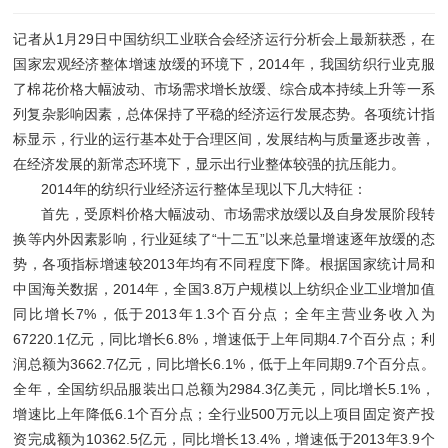
记者从1月29日中国纺织工业联合会经济运行分析会上最新获悉，在
国家宏观经济整体增速放缓的环境下，2014年，我国纺织行业克服
了棉花价格大幅波动、市场需求增长放缓、综合成本持续上升等一系
列复杂影响因素，总体保持了平稳的经济运行发展态势。各项统计指
标显示，行业的运行基本处于合理区间，发展结构与质量逐步改善，
在经济发展的新常态环境下，显示出行业整体较强的抗压能力。
2014年的纺织行业经济运行整体呈现以下几大特征：
首先，受原料价格大幅波动、市场需求放缓以及自身发展阶段转
换等内外因素影响，行业延续了“十二五”以来总量增速逐年放缓的态
势，各项指标增速较2013年均有不同程度下降。根据国家统计局和
中国海关数据，2014年，全国3.8万户规模以上纺织企业工业增加值
同比增长7%，低于2013年1.3个百分点；全年主营业务收入为
67220.1亿元，同比增长6.8%，增速低于上年同期4.7个百分点；利
润总额为3662.7亿元，同比增长6.1%，低于上年同期9.7个百分点。
全年，全国纺织品服装出口总额为2984.3亿美元，同比增长5.1%，
增速比上年降低6.1个百分点；全行业500万元以上项目固定资产投
资完成额为10362.5亿元，同比增长13.4%，增速低于2013年3.9个