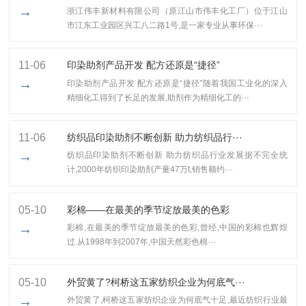
→
浙江伟丰新材料有限公司（原江山市伟丰化工厂）位于江山
市江东工业园区兴工八二路1号,是一家专业从事环保···
11-06
印染助剂产品开发 配方还原是“捷径”
→
印染助剂产品开发 配方还原是“捷径”随着我国工业化的深入
精细化工得到了长足的发展,助剂作为精细化工的···
11-06
纺织品印染助剂不断创新 助力纺织品行···
→
纺织品印染助剂不断创新 助力纺织品行业发展据不完全统
计,2000年纺织印染助剂产量47万t,销售额约···
05-10
彩棉——在最美的季节绽放最美的色彩
→
彩棉,在最美的季节绽放最美的色彩,曾经,中国的彩棉也辉煌
过.从1998年到2007年,中国天然彩色棉···
05-10
外贸黄了?柯桥这五家纺织企业为何底气···
→
外贸黄了,柯桥这五家纺织企业为何底气十足​,最近纺织行业最