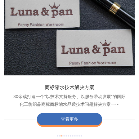
织带商标防水技术解决方案
服装颜色不匀技术解决方案
商标缩水技术解决方案
纺织品阻燃母粒
30余载打造一个“以技术支持服务、以服务带动发展”的国际
博准公司专注于织带商标防水技术解决方案30余载,励志于
博准是一家专注30余载设计研发织唛印唛商标、织带服装颜
博准致力于成为纺织品商标阻燃母粒剂,TF-W760,TF-W760
纺织品商标企业打造含油量超标品质技术问题解决方···
化工纺织品商标商标缩水品质技术问题解决方案一···
色不匀品质技术问题解决方案一站式服务提供商,技···
阻燃母粒剂加工定制服务实力提供商,···
查看更多
查看更多
查看更多
查看更多