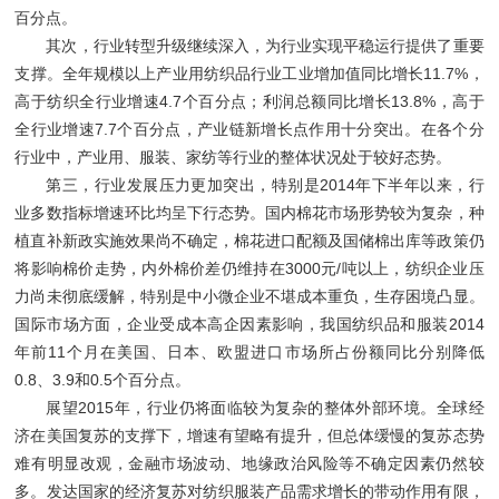
百分点。
其次，行业转型升级继续深入，为行业实现平稳运行提供了重要
支撑。全年规模以上产业用纺织品行业工业增加值同比增长11.7%，
高于纺织全行业增速4.7个百分点；利润总额同比增长13.8%，高于
全行业增速7.7个百分点，产业链新增长点作用十分突出。在各个分
行业中，产业用、服装、家纺等行业的整体状况处于较好态势。
第三，行业发展压力更加突出，特别是2014年下半年以来，行
业多数指标增速环比均呈下行态势。国内棉花市场形势较为复杂，种
植直补新政实施效果尚不确定，棉花进口配额及国储棉出库等政策仍
将影响棉价走势，内外棉价差仍维持在3000元/吨以上，纺织企业压
力尚未彻底缓解，特别是中小微企业不堪成本重负，生存困境凸显。
国际市场方面，企业受成本高企因素影响，我国纺织品和服装2014
年前11个月在美国、日本、欧盟进口市场所占份额同比分别降低
0.8、3.9和0.5个百分点。
展望2015年，行业仍将面临较为复杂的整体外部环境。全球经
济在美国复苏的支撑下，增速有望略有提升，但总体缓慢的复苏态势
难有明显改观，金融市场波动、地缘政治风险等不确定因素仍然较
多。发达国家的经济复苏对纺织服装产品需求增长的带动作用有限，