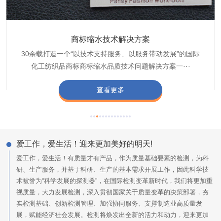
织带商标防水技术解决方案
服装颜色不匀技术解决方案
商标缩水技术解决方案
纺织品阻燃母粒
30余载打造一个“以技术支持服务、以服务带动发展”的国际
博准公司专注于织带商标防水技术解决方案30余载,励志于
博准是一家专注30余载设计研发织唛印唛商标、织带服装颜
博准致力于成为纺织品商标阻燃母粒剂,TF-W760,TF-W760
纺织品商标企业打造含油量超标品质技术问题解决方···
化工纺织品商标商标缩水品质技术问题解决方案一···
色不匀品质技术问题解决方案一站式服务提供商,技···
阻燃母粒剂加工定制服务实力提供商,···
查看更多
查看更多
查看更多
查看更多
爱工作，爱生活！迎来更加美好的明天!
爱工作，爱生活！有质量才有产品，作为质量基础要素的检测，为科
研、生产服务，并基于科研、生产的基本需求开展工作，因此科学技
术被誉为“科学发展的探测器”，在国际检测变革新时代，我们将更加重
视质量，大力发展检测，深入贯彻国家关于质量变革的决策部署，夯
实检测基础、创新检测管理、加强协同服务、支撑制造业高质量发
展，赋能经济社会发展。检测将焕发出全新的活力和动力，迎来更加