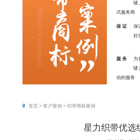
唛
式服务商
保 证
保
好
服 务
为
唛
动的服务
首页
>
客户案例
>
织带商标案例
星力织带优选