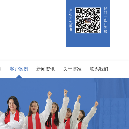
我
用
们
心
一
为
直
您
在
服
等
务
您
测
客户案例
新闻资讯
关于博准
联系我们