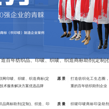
打造百年纺织品、印唛、织唛、织造商标助剂(定制)
联网印唛、织唛、织造商标(定
愿 景
打造纺织化工生态圈
)技术服务解决方案优选品牌
重的百年纺织助剂企业
织品商标助剂(定制)、织造、印
质 量
织唛印唛商标印染助