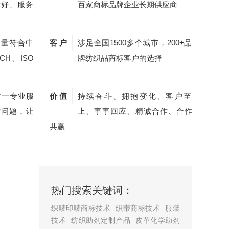
量好、服务
百家商标品牌企业长期供应商
质量符合中
客 户
涉足全国1500多个城市，200+品
CH、ISO
牌纺织品商标客户的选择
对一专业服
价 值
持续奋斗、拥抱变化、客户至
质问题，让
上、事事回应、精诚合作、合作
共赢
热门搜索关键词：
织唛印唛商标技术
织带商标技术
服装
技术
纺织助剂定制产品
皮革化学助剂