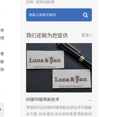
定制
纺织品检测
没有
我们还能为您提供
更多+
经理
排查
试验
作协
织唛印唛商标技术
→
博准纺织品织唛印唛商标品质技术问题解
决方案,30余载专业为有特殊需求的纺织