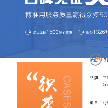
品 牌
互
制
项 目
纺