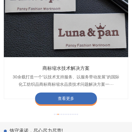
织带商标防水技术解决方案
服装颜色不匀技术解决方案
商标缩水技术解决方案
纺织品阻燃母粒
30余载打造一个“以技术支持服务、以服务带动发展”的国际
博准公司专注于织带商标防水技术解决方案30余载,励志于
博准是一家专注30余载设计研发织唛印唛商标、织带服装颜
博准致力于成为纺织品商标阻燃母粒剂,TF-W760,TF-W760
纺织品商标企业打造含油量超标品质技术问题解决方···
化工纺织品商标商标缩水品质技术问题解决方案一···
色不匀品质技术问题解决方案一站式服务提供商,技···
阻燃母粒剂加工定制服务实力提供商,···
查看更多
查看更多
查看更多
查看更多
恪守承诺，尽心尽力尽责!