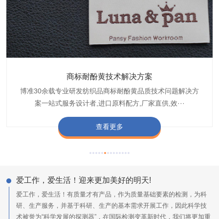
织带商标变软技术解决方案
商标耐酚黄技术解决方案
颜色褪色渗色技术解决方案
纺织品防螨抗菌整理剂
皮革多金属复鞣剂
纺织品pH检测
博准30余载专业研发纺织品商标耐酚黄品质技术问题解决方
30余载专业从事设计研发生产纺织织唛印唛织带商标变软品
博准30余载是中国守家纺织商标印染织唛化工颜色褪色渗色
博准是中国化工纺织品商标防螨抗菌整理剂DM-3013D,防螨
博准30余载是中国守家皮革商标多金属复鞣剂,TJ-R104多金
博准专注纺织品pH检测、测试、分析、研发、设计五大技术
案一站式服务设计者,进口原料配方,厂家直供,效···
质技术问题解决方案一站式服务商,服务种类全,以···
品质技术问题解决方案定制专家,提供前处理,染色···
一站式服务领域.实验室拥有纺织品全套设备检测,···
抗菌整理剂加工定制服务提供商,以高品质,···
属复鞣剂加工定制服务提供商,以高品质,···
查看更多
查看更多
查看更多
查看更多
查看更多
查看更多
爱工作，爱生活！迎来更加美好的明天!
爱工作，爱生活！有质量才有产品，作为质量基础要素的检测，为科
研、生产服务，并基于科研、生产的基本需求开展工作，因此科学技
术被誉为“科学发展的探测器”，在国际检测变革新时代，我们将更加重