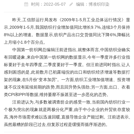
时间：2022-05-07
编辑：博准织印染
昨天,工信部运行局发布《2009年1-5月工业总体运行情况》显
示,2009年1-5月,我国纺织行业增加值同比增长9.7%,连续3个月保持
8%以上的增速。数据显示,纺织产品出口交货值同比下降6%,降幅比
上月缩小1.8个百分点。
中国第一纺织网总编辑汪前进指出,就整体而言,中国纺织业确实
有回暖迹象,来自中国第一纺织网的数据显示,今年一季度许多行业指
标要好于去年四季度,二季度要好于一季度。但汪前进同时指出,让人
感到困惑的是,此前数月已初露端倪的出口和纺织经济增速等数据打
架的现象,在5月份“变本加厉”。一方面,纺织工业增加值增速、投资增
速不仅没有延续前期的跌势,而且回升势头强劲;另一方面,出口、衣着
类CPI和PPI等数据,维持萎靡不振甚至进一步恶化的态势。
汪前进认为,与多数被调查纺企的感受一致,当前国内纺织行业一
个极为突出的现象就是两极分化严重,由于中小企业的外贸依存度较
高,海外市场需求难以迅速回暖,直接导致企业产能过剩。汪前进表示,
虽然最糟的阶段已过去,但复苏过程是缓慢而循序渐进的。