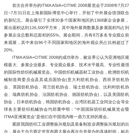
首次合并举办的ITMA ASIA+CITME 2008展览会于2008年7月27
日~7月31日在上海新国际博览中心举行，开创了中外展会强强联合
的新纪元。展会吸引了全球30多个国家和地区的1368家企业参展，
展出面积达到126,500平方米，其中海外展商数量及参展面积均占到
参展企业总数和总面积的55%。展会期间，共有8万多名专业观众前
来观展，其中来自96个不同国家和地区的海外观众所占比例超过了
20%。
ITMA ASIA+CITME 2008的成功举办，被业界公认为亚洲地区规
模最大、参展企业最多、专业观众最多、技术水平最高、专业性最强
的国际性纺织机械展览会。中国纺织机械器材工业协会，欧洲纺织机
械制造商委员会及其成员国协会(意大利纺机协会、西班牙纺机协
会、英国纺机协会、荷兰纺机协会、瑞士纺机协会、比利时纺机协
会、瑞典纺机协会、法国纺机协会、德国纺机协会)，以及美国纺机
协会，日本纺机协会，韩国纺机协会，台湾区机器工业同业公会等全
球各主要纺织机械协会均郑重申明：“中国国际纺织机械展览会暨
ITMA亚洲展览会”是他们在中国境内唯一鼎力支持的展会。
紧跟我国纺织工业调整振兴规划及装备制造业调整振兴规划的出
台，展会主办方商定并宣布两大展会再次合并举办的具体时间，标志