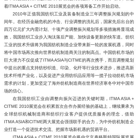
着ITMA ASIA + CITME 2010展览会的各项筹备工作开始启动。
2010年正值我国纺织工业及装备制造业三年调整振兴规划的中
间年。在经历金融危机的冲击、行业调整的洗礼后，国家先后出台的
四万亿元扩大内需计划、十项产业调整振兴规划等多项措施将显现成
效，我国纺织工业步入淘汰落后产能、加快设备更新的快车道。纺织
工业的技术升级将为我国纺机制造企业带来新一轮的发展机遇，同时
将中国市场再次推向世界纺机制造商关注的制高点。中国纺机市场的
巨大潜力不仅促成了ITMA ASIA与CITME的再次携手，而且调整规划
中提出的重点支持纺纱织造、印染、化纤等行业技术进步，推进高新
技术纤维产业化，以及促进产业用纺织品应用等一揽子拉动纺机市场
需求的计划，更加坚定了海外纺机制造商在世界经济寒冬中对中国市
场的信心。
在我国纺织工业由调整向振兴迈进的关键时期，ITMA ASIA +
CITME 2010展览会在积累首次合作办展经验的基础上，继续秉承为
全球纺织机械制造商和纺织行业客户提供优质服务的理念，借助
ITMA ASIA和CITME两大展览会强强联手的合力，为中外纺机制造企
业打造一个促进技术交流、把握市场新机遇的贸易平台。
ITMA ASIA + CITME 2010展览会将由北京泰格斯特国际展览展