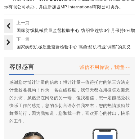
示有限公司承办，并由新加坡MP International有限公司协办。
上一篇
国家纺织机械质量监督检验中心 纺织业连续3个月保持8%增
速
下一篇
国家纺织机械质量监督检验中心 高勇:纺机行业“调整”的意义
大···
客服感言
诚信不用你说，我懂~~
感谢您对博计计量的信赖！博计计量—值得托付的第三方法定
计量校准机构！作为一名在线客服，我每天都在用微笑欢迎您
的到访，虽然您在网络的另一端，但我相信，您一定能感受我
快乐工作的感觉，您的亲切言语永伴我左右，您的热情激励鼓
舞我前行，因为我知道，您和我一样，喜欢开心的付出，快乐
的工作。