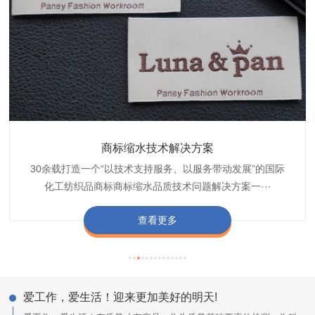
织带商标防水技术解决方案
服装颜色不匀技术解决方案
商标缩水技术解决方案
纺织品阻燃母粒
30余载打造一个“以技术支持服务、以服务带动发展”的国际
博准公司专注于织带商标防水技术解决方案30余载,励志于
博准是一家专注30余载设计研发织唛印唛商标、织带服装颜
博准致力于成为纺织品商标阻燃母粒剂,TF-W760,TF-W760
纺织品商标企业打造含油量超标品质技术问题解决方···
化工纺织品商标商标缩水品质技术问题解决方案一···
色不匀品质技术问题解决方案一站式服务提供商,技···
阻燃母粒剂加工定制服务实力提供商,···
查看更多
查看更多
查看更多
查看更多
爱工作，爱生活！迎来更加美好的明天!