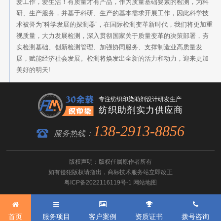
爱工作，爱生活！有质量才有产品，作为质量基础要素的检测，为科
研、生产服务，并基于科研、生产的基本需求开展工作，因此科学技
术被誉为“科学发展的探测器”，在国际检测变革新时代，我们将更加重
视质量，大力发展检测，深入贯彻国家关于质量变革的决策部署，夯
实检测基础、创新检测管理、加强协同服务、支撑制造业高质量发
展，赋能经济社会发展。检测将焕发出全新的活力和动力，迎来更加
美好的明天!
专注纺织印染助剂设计研发生产
纺织助剂实力供应商
138-2913-8856
服务热线：
版权声明：版权任属原作者所有
如有侵犯版权请指出，
商标技术服务
站立即改正
粤ICP备2022116119号-1
网站地图
首页
服务项目
客户案例
资质证书
拨号咨询