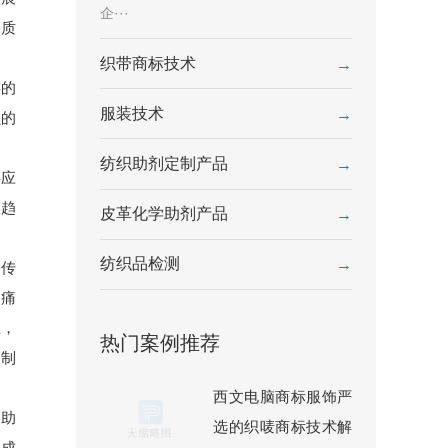
企···
高质
织带商标技术
→
游的
服装技术
→
负的
纺织助剂定制产品
→
供应
展趋
皮革化学助剂产品
→
纺织品检测
→
。传
心痛
业，
热门案例推荐
国制
西文电脑商标服饰严
，助
选的织唛商标技术解
的成