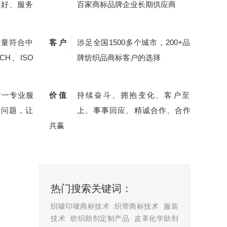
量好、服务
百家商标品牌企业长期供应商
质量符合中
客 户
涉足全国1500多个城市，200+品
CH、ISO
牌纺织品商标客户的选择
对一专业服
价 值
持续奋斗、拥抱变化、客户至
质问题，让
上、事事回应、精诚合作、合作
共赢
热门搜索关键词：
织唛印唛商标技术
织带商标技术
服装
技术
纺织助剂定制产品
皮革化学助剂