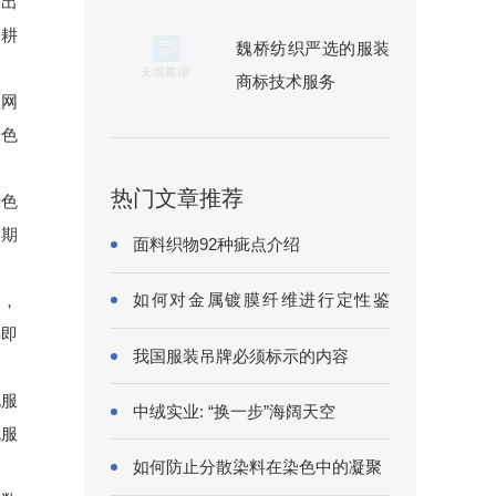
提出
深耕
魏桥纺织严选的服装
商标技术服务
理网
绿色
热门文章推荐
绿色
周期
面料织物92种疵点介绍
如何对金属镀膜纤维进行定性鉴
圈，
别?
年即
我国服装吊牌必须标示的内容
化服
中绒实业: “换一步”海阔天空
流服
如何防止分散染料在染色中的凝聚