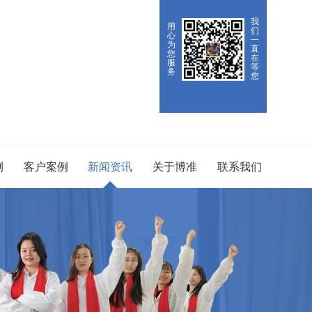
我
用
们
心
一
为
直
您
在
服
等
务
您
测
客户案例
新闻资讯
关于博准
联系我们