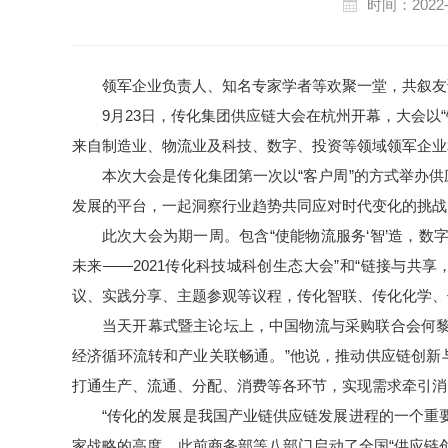
时间：2022-
领军企业负责人、知名专家学者等欢聚一堂，共叙友
9月23日，传化集团供应链大会在杭州开幕，大会以
来自制造业、物流业及科技、数字、投资等领域领军企业
本次大会是传化集团第一次以“客户周”的方式举办
发展的平台，一起洞察行业趋势共同应对时代变化的挑战
此次大会为期一周。包含“使能物流服务‘智’造，数
未来——2021传化科技城科创生态大会”和“链接与共
议、实践分享、主题参观等议程，传化智联、传化化学、
当天开幕式暨主论坛上，中国物流与采购联合会何黎
经济循环流转和产业关联畅通。”他说，推动供应链创新
打通生产、流通、分配、消费等各环节，实现需求牵引消
“传化的发展是我国产业链供应链发展进程的一个重
家战略的高度，此前商务部等八部门启动了全国“供应链