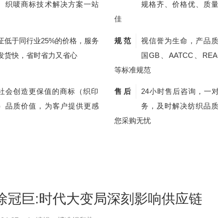
、织唛商标技术解决方案一站
规格齐、价格优、质
佳
证低于同行业25%的价格，服务
规 范
视信誉为生命，产品
发货快，省时省力又省心
国GB、AATCC、REA
等标准规范
社会创造更保值的商标（织印
售 后
24小时售后咨询，一
）品质价值，为客户提供更感
务，及时解决纺织品
您采购无忧
徐冠巨:时代大变局深刻影响供应链