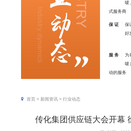
唛
式服务商
保 证
保
好
服 务
为
唛
动的服务
首页
>
新闻资讯
>
行业动态
传化集团供应链大会开幕 