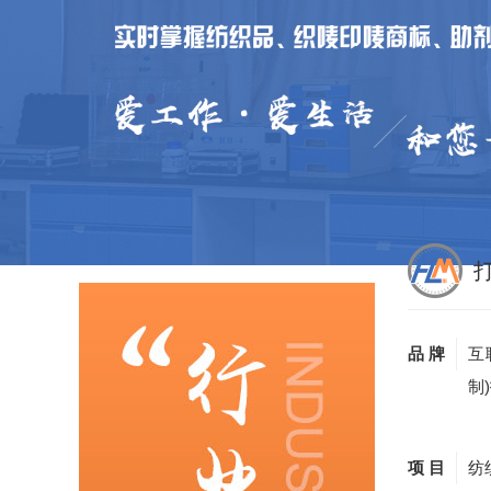
品 牌
互
制
项 目
纺