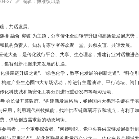
04-27
编辑：博准织印染
谊，共话发展。
“链接·融合·突破”为主题，分享传化全面转型升级和高质量发展态势
和机构负责人、知名专家学者等欢聚一堂、共叙友谊、共话发展。
供应链大会，是传化践行平台、共享、生态理念，搭建行业对话推进
，集智创新把握未来发展的机遇。
字化供应链升级之道”、“绿色化学，数字化发展的创新之道”、“科创
享，构建产业生态圈”4大专场活动，将进行主题演讲、平行论坛、闭
传化科技城和新安化工将分别进行重磅发布等精彩活动。
明会长做开幕致辞。“构建新发展格局，畅通国内大循环关键在于
与应用，利用现代科技赋能，找准供应链薄弱环节和堵点，有利于
费，供给创造需求新的动态均衡。
要参与者，一个重要探索者。”何黎明说，党中央将供应链发展提升
创新与应用试点”，传化智联是首批示范企业之一。传化在各个领域