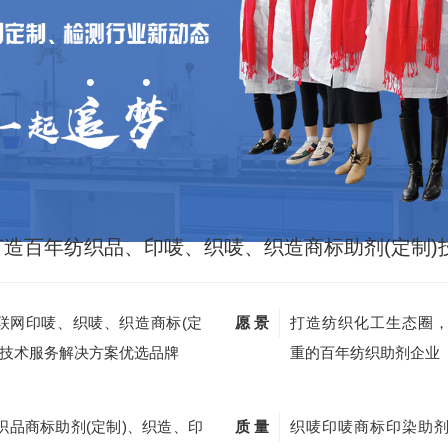
打造百年纺织品、印唛、织唛、织造商标助剂(定制)
联网印唛、织唛、织造商标(定
愿 景
打造纺织化工生态圈
)技术服务解决方案优选品牌
重的百年纺织助剂企业
织品商标助剂(定制)、织造、印
质 量
织唛印唛商标印染助