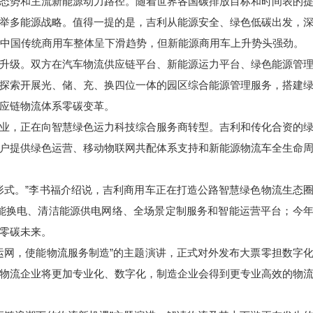
态势和主流新能源动力路径。随着世界各国碳排放目标和时间表的
举多能源战略。值得一提的是，吉利从能源安全、绿色低碳出发，
，中国传统商用车整体呈下滑趋势，但新能源商用车上升势头强劲。
升级。双方在汽车物流供应链平台、新能源运力平台、绿色能源管
探索开展光、储、充、换四位一体的园区综合能源管理服务，搭建
应链物流体系零碳变革。
业，正在向智慧绿色运力科技综合服务商转型。吉利和传化合资的
户提供绿色运营、移动物联网共配体系支持和新能源物流车全生命
形式。”李书福介绍说，吉利商用车正在打造公路智慧绿色物流生态
现智能换电、清洁能源供电网络、全场景定制服务和智能运营平台；今
零碳未来。
运网，使能物流服务制造”的主题演讲，正式对外发布大票零担数字
物流企业将更加专业化、数字化，制造企业会得到更专业高效的物