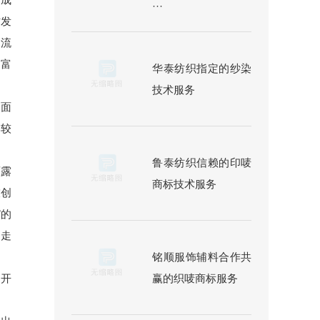
···
才发
物流
同富
华泰纺织指定的纱染
技术服务
全面
比较
鲁泰纺织信赖的印唛
雨露
商标技术服务
技创
”的
，走
铭顺服饰辅料合作共
赢的织唛商标服务
不开