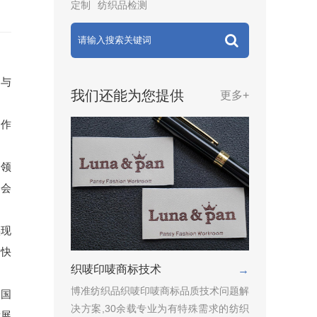
定制
纺织品检测
，与
我们还能为您提供
更多+
合作
引领
门会
实现
加快
织唛印唛商标技术
→
博准纺织品织唛印唛商标品质技术问题解
到国
决方案,30余载专业为有特殊需求的纺织
发展