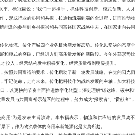
水平。徐冠巨说：“我们一起携手，抓住科技创新、模式创新、人
作，形成行业的协同和共振，拉通物流端到端的全过程，进而推动
所能及的参与到乡村振兴和共同富裕国家战略中去，在国家走向共
传化物流、传化产城四个业务板块新发展态势。传化以坚决的态度
展和模式的突破，已经进入到高质量发展的新阶段。今年外部形势
和人才投入，经营结构发生积极变化，经营质量得到明显提升。
，按照共同富裕的要求，传化启动了新一轮发展战略。在党的阳光
，牢记使命，走向未来。传化把科技作为战略发展的主轴，加大科
口，以更快的节奏全面推进数字化转型；深刻理解“碳达峰、碳中和
量发展与共同富裕示范区的过程中，努力成为“探索者”、“贡献者”
色商用”为题发表主旨演讲。李书福表示，物流和供应链的发展离
”背景下，作为物流载体的商用车新能源化是大势所趋。