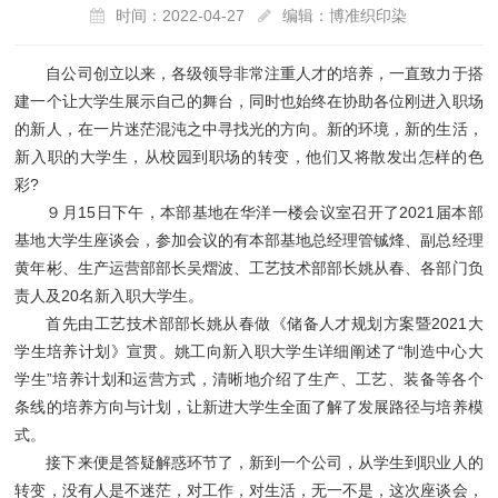
时间：2022-04-27
编辑：博准织印染
自公司创立以来，各级领导非常注重人才的培养，一直致力于搭
建一个让大学生展示自己的舞台，同时也始终在协助各位刚进入职场
的新人，在一片迷茫混沌之中寻找光的方向。新的环境，新的生活，
新入职的大学生，从校园到职场的转变，他们又将散发出怎样的色
彩?
９月15日下午，本部基地在华洋一楼会议室召开了2021届本部
基地大学生座谈会，参加会议的有本部基地总经理管铖烽、副总经理
黄年彬、生产运营部部长吴熠波、工艺技术部部长姚从春、各部门负
责人及20名新入职大学生。
首先由工艺技术部部长姚从春做《储备人才规划方案暨2021大
学生培养计划》宣贯。姚工向新入职大学生详细阐述了“制造中心大
学生”培养计划和运营方式，清晰地介绍了生产、工艺、装备等各个
条线的培养方向与计划，让新进大学生全面了解了发展路径与培养模
式。
接下来便是答疑解惑环节了，新到一个公司，从学生到职业人的
转变，没有人是不迷茫，对工作，对生活，无一不是，这次座谈会，