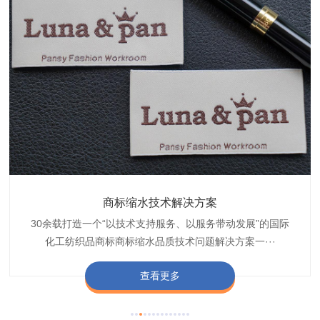
织带商标防水技术解决方案
服装颜色不匀技术解决方案
商标缩水技术解决方案
纺织品阻燃母粒
30余载打造一个“以技术支持服务、以服务带动发展”的国际
博准公司专注于织带商标防水技术解决方案30余载,励志于
博准是一家专注30余载设计研发织唛印唛商标、织带服装颜
博准致力于成为纺织品商标阻燃母粒剂,TF-W760,TF-W760
纺织品商标企业打造含油量超标品质技术问题解决方···
化工纺织品商标商标缩水品质技术问题解决方案一···
色不匀品质技术问题解决方案一站式服务提供商,技···
阻燃母粒剂加工定制服务实力提供商,···
查看更多
查看更多
查看更多
查看更多