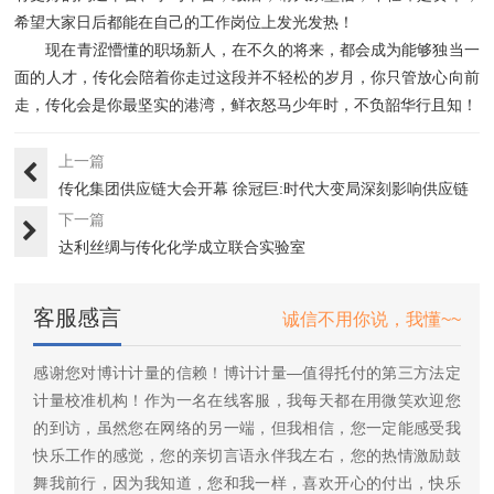
希望大家日后都能在自己的工作岗位上发光发热！
现在青涩懵懂的职场新人，在不久的将来，都会成为能够独当一
面的人才，传化会陪着你走过这段并不轻松的岁月，你只管放心向前
走，传化会是你最坚实的港湾，鲜衣怒马少年时，不负韶华行且知！
上一篇
传化集团供应链大会开幕 徐冠巨:时代大变局深刻影响供应链
下一篇
达利丝绸与传化化学成立联合实验室
客服感言
诚信不用你说，我懂~~
感谢您对博计计量的信赖！博计计量—值得托付的第三方法定
计量校准机构！作为一名在线客服，我每天都在用微笑欢迎您
的到访，虽然您在网络的另一端，但我相信，您一定能感受我
快乐工作的感觉，您的亲切言语永伴我左右，您的热情激励鼓
舞我前行，因为我知道，您和我一样，喜欢开心的付出，快乐