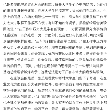
也是希望能够通过面对面的形式，解开大学生们心中的疑虑，为他们
的职业生涯拨开迷雾。在座大学生轮流发言，提出他们在工作上、生
活上的问题，在场的领导也一一回答，如：有大学生提出质检工作压
力太大，取样工作很不方便，有时不知如何调节。质检部经理俞英珍
回答道：“在工作中压力大是常有的现象，一方面要懂得分出事情的
轻重缓急，有序处理，另一方面部门也会做好与其他部门间的沟通，
尽量解决取样困难。”三车间副主管张建军也提出：“在工作中压力即
是动力，是人成长必不可少的，现在觉得困难的事情，等到你解决之
后再回过头来看，你会发现，你的收获远远比困难多，也许你会觉得
很辛苦，但多年以后，你会发现，最值得回味的，正是这段你觉得最
辛苦的日子。”同时，他们也用创新的思维提出了一些想法与建议，
基地总经理管铖烽表示，这些想法是对工厂有非常大的启发与帮助。
在座谈会的最后，副总经理黄年彬对大学生们留下了寄语：在企
业文化方面我们分为硬件和软件，硬件即是我们现有的规章制度等，
软件便是我们的员工，新进的大学生就是我们公司的新鲜血液，在会
上大家提出的建议，也让我们明白我们的硬件还是有所欠缺的，我们
也会建立更加便捷的沟通渠道，让大家无论是在工作上还是生活上都
有更好的沟通平台、学习平台，最后，请大家坚信，年轻即是资本，