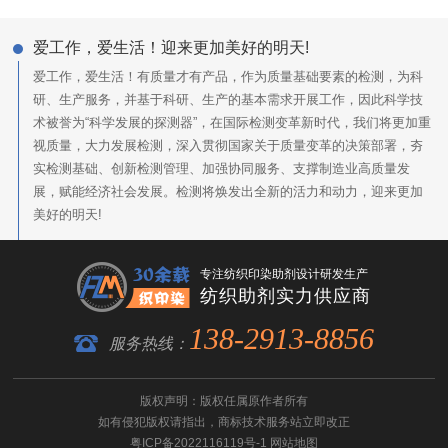
爱工作，爱生活！迎来更加美好的明天!
爱工作，爱生活！有质量才有产品，作为质量基础要素的检测，为科
研、生产服务，并基于科研、生产的基本需求开展工作，因此科学技
术被誉为“科学发展的探测器”，在国际检测变革新时代，我们将更加重
视质量，大力发展检测，深入贯彻国家关于质量变革的决策部署，夯
实检测基础、创新检测管理、加强协同服务、支撑制造业高质量发
展，赋能经济社会发展。检测将焕发出全新的活力和动力，迎来更加
美好的明天!
专注纺织印染助剂设计研发生产
纺织助剂实力供应商
138-2913-8856
服务热线：
版权声明：版权任属原作者所有
如有侵犯版权请指出，
商标技术服务
站立即改正
粤ICP备2022116119号-1
网站地图