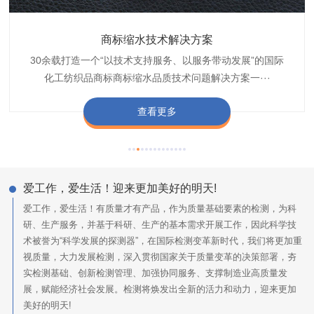
织带商标防水技术解决方案
服装颜色不匀技术解决方案
商标缩水技术解决方案
纺织品阻燃母粒
30余载打造一个“以技术支持服务、以服务带动发展”的国际
博准公司专注于织带商标防水技术解决方案30余载,励志于
博准是一家专注30余载设计研发织唛印唛商标、织带服装颜
博准致力于成为纺织品商标阻燃母粒剂,TF-W760,TF-W760
纺织品商标企业打造含油量超标品质技术问题解决方···
化工纺织品商标商标缩水品质技术问题解决方案一···
色不匀品质技术问题解决方案一站式服务提供商,技···
阻燃母粒剂加工定制服务实力提供商,···
查看更多
查看更多
查看更多
查看更多
爱工作，爱生活！迎来更加美好的明天!
爱工作，爱生活！有质量才有产品，作为质量基础要素的检测，为科
研、生产服务，并基于科研、生产的基本需求开展工作，因此科学技
术被誉为“科学发展的探测器”，在国际检测变革新时代，我们将更加重
视质量，大力发展检测，深入贯彻国家关于质量变革的决策部署，夯
实检测基础、创新检测管理、加强协同服务、支撑制造业高质量发
展，赋能经济社会发展。检测将焕发出全新的活力和动力，迎来更加
美好的明天!