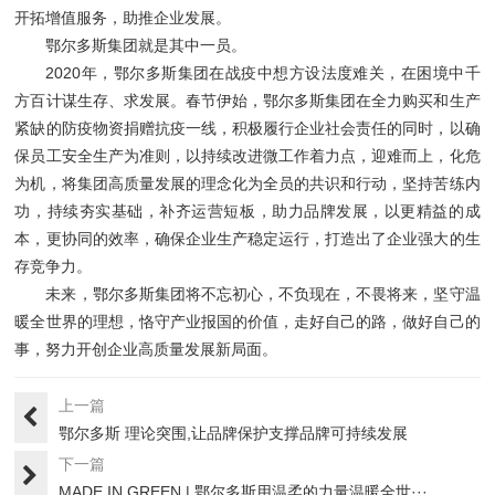
开拓增值服务，助推企业发展。
鄂尔多斯集团就是其中一员。
2020年，鄂尔多斯集团在战疫中想方设法度难关，在困境中千
方百计谋生存、求发展。春节伊始，鄂尔多斯集团在全力购买和生产
紧缺的防疫物资捐赠抗疫一线，积极履行企业社会责任的同时，以确
保员工安全生产为准则，以持续改进微工作着力点，迎难而上，化危
为机，将集团高质量发展的理念化为全员的共识和行动，坚持苦练内
功，持续夯实基础，补齐运营短板，助力品牌发展，以更精益的成
本，更协同的效率，确保企业生产稳定运行，打造出了企业强大的生
存竞争力。
未来，鄂尔多斯集团将不忘初心，不负现在，不畏将来，坚守温
暖全世界的理想，恪守产业报国的价值，走好自己的路，做好自己的
事，努力开创企业高质量发展新局面。
上一篇
鄂尔多斯 理论突围,让品牌保护支撑品牌可持续发展
下一篇
MADE IN GREEN | 鄂尔多斯用温柔的力量温暖全世···