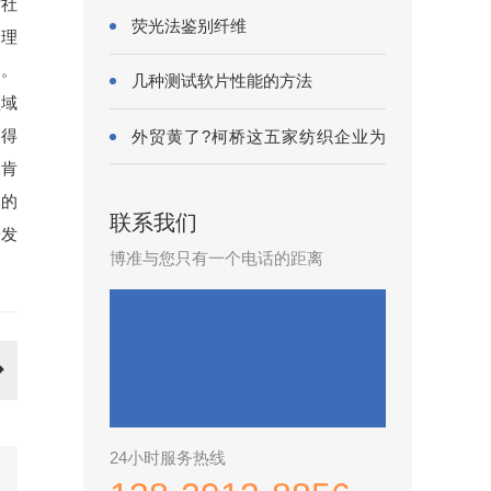
对社
荧光法鉴别纤维
尚理
力。
几种测试软片性能的方法
领域
获得
外贸黄了?柯桥这五家纺织企业为
何底气···
分肯
展的
联系我们
研发
博准与您只有一个电话的距离
24小时服务热线