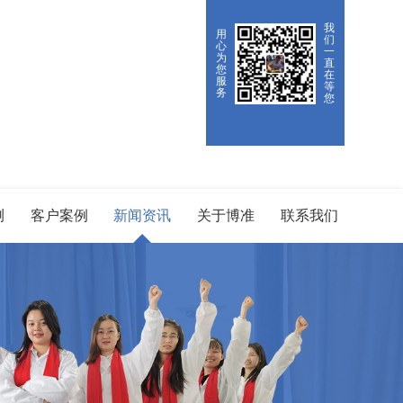
我
用
们
心
一
为
直
您
在
服
等
务
您
测
客户案例
新闻资讯
关于博准
联系我们