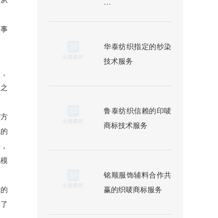
···
的事
华泰纺织指定的纱染
技术服务
划，
涵之
鲁泰纺织信赖的印唛
产方
商标技术服务
绒的
外，
规模
铭顺服饰辅料合作共
赢的织唛商标服务
靠的
起了