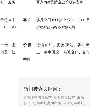
量好、服务
百家商标品牌企业长期供应商
质量符合中
客 户
涉足全国1500多个城市，200+品
CH、ISO
牌纺织品商标客户的选择
对一专业服
价 值
持续奋斗、拥抱变化、客户至
质问题，让
上、事事回应、精诚合作、合作
共赢
热门搜索关键词：
织唛印唛商标技术
织带商标技术
服装
技术
纺织助剂定制产品
皮革化学助剂