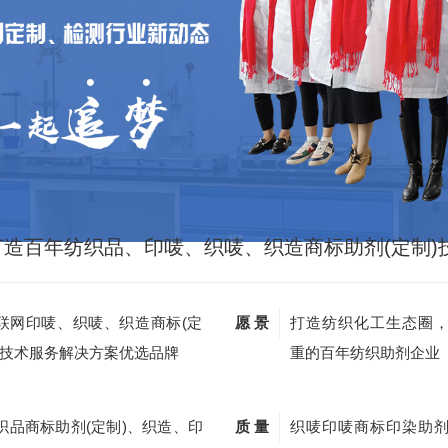
打造百年纺织品、印唛、织唛、织造商标助剂(定制)
联网印唛、织唛、织造商标(定
愿 景
打造纺织化工生态圈
)技术服务解决方案优选品牌
重的百年纺织助剂企业
织品商标助剂(定制)、织造、印
质 量
织唛印唛商标印染助