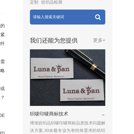
定制
纺织品检测
度的
的紧
我们还能为您提供
更多+
“纤
，需
以略
衫或
呢？
织唛印唛商标技术
→
DE
博准纺织品织唛印唛商标品质技术问题解
决方案,30余载专业为有特殊需求的纺织
RD