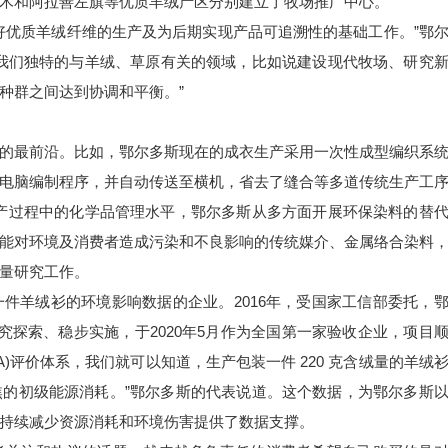
木和阿拉善左旗等优质羊绒产区分别建立了牧场推广中心。
好优质羊绒纤维的生产及为后期实现产品可追溯性的基础工作。”鄂
我们独特的与羊绒、草原有关的领域，比如说建设现代牧场、研究
种群之间达到协调和平衡。”
的最前沿。比如，鄂尔多斯现在的成衣生产采用一次性成型编织系
电脑编制程序，并自动传送至横机，省去了缝合等多道传统生产工
生产过程中的化学品管理水平，鄂尔多斯从多方面开展环保染料的替
能对环境及消费者造成污染和不良影响的传统媒介、金属络合染料
量研究工作。
件羊绒衫的环境影响数据的企业。2016年，受国家工信部委托，
究探索、稳步实施，于2020年5月作为全国第一家验收企业，项目
)评价体系，我们就可以知道，生产包装一件 220 克含绒量的羊绒
7兆焦的初级能源消耗。”鄂尔多斯的代表说道。这个数据，为鄂尔多斯
持续减少资源消耗和环境伤害提供了数据支撑。