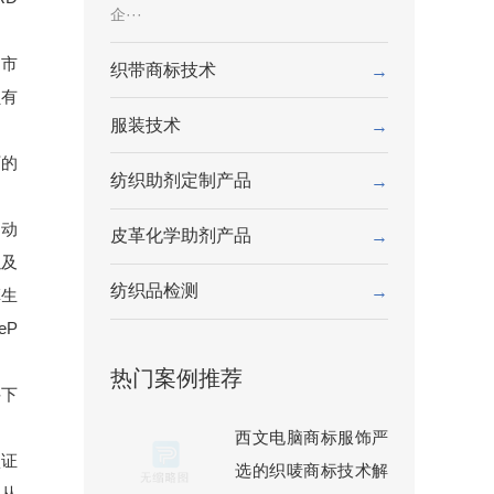
企···
为市
织带商标技术
→
负有
服装技术
→
厂的
纺织助剂定制产品
→
推动
皮革化学助剂产品
→
以及
纺织品检测
→
革生
eP
热门案例推荐
件下
西文电脑商标服饰严
认证
选的织唛商标技术解
，从