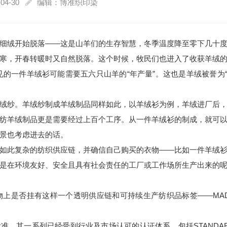
04-30
编辑：博准织印染
细绒开始脱落——这是山羊们的生存智慧，冬季温度降至零下几十
寒，开春转暖时又自然脱落。这个时候，牧民们也进入了收获羊绒
见的一件羊绒衫可能需要五六只山羊的“年产量”。这也是羊绒被誉为
绒纱。羊绒纱制成羊绒制品同样如此，以羊绒衫为例，羊绒进厂后
纺羊绒制品更是需要经过上百个工序。从一件羊绒衫的制成，就可
景也考虑进去的话。
如此复杂的纺织供应链，并确信自己购买的衣物——比如一件羊绒
是在环境友好、安全且具有社会责任的工厂或工作场所生产出来的
上是否挂有这样一个透明供应链和可持续生产纺织品标签——MA
标准，其一系列已经受到行业及市场认可的认证体系，包括STANDA