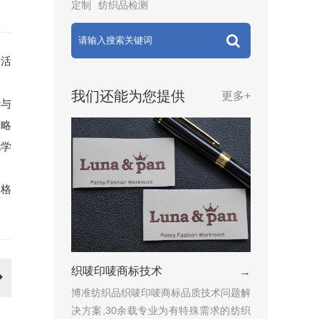
定制
纺织品检测
题活
我们还能为您提供
更多+
华与
策略
化学
价格
织唛印唛商标技术
→
博准纺织品织唛印唛商标品质技术问题解
决方案,30余载专业为有特殊需求的纺织