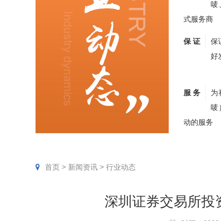
唛
式服务商
保 证
保
好
服 务
为
唛
动的服务
首页
>
新闻资讯
>
行业动态
深圳证券交易所投