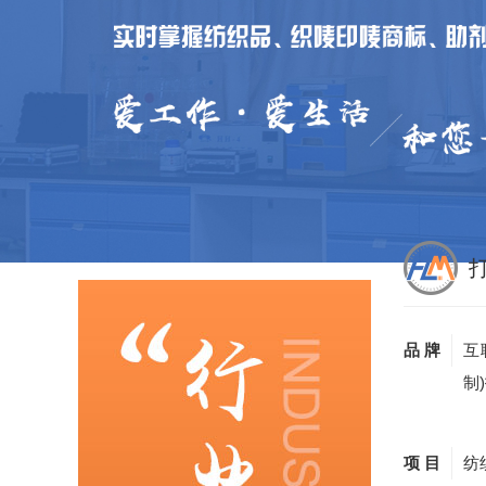
品 牌
互
制
项 目
纺