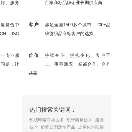
量好、服务
百家商标品牌企业长期供应商
质量符合中
客 户
涉足全国1500多个城市，200+品
CH、ISO
牌纺织品商标客户的选择
对一专业服
价 值
持续奋斗、拥抱变化、客户至
质问题，让
上、事事回应、精诚合作、合作
共赢
热门搜索关键词：
织唛印唛商标技术
织带商标技术
服装
技术
纺织助剂定制产品
皮革化学助剂