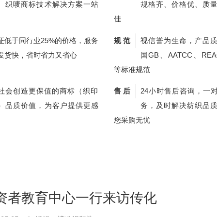
、织唛商标技术解决方案一站
规格齐、价格优、质
佳
证低于同行业25%的价格，服务
规 范
视信誉为生命，产品
发货快，省时省力又省心
国GB、AATCC、REA
等标准规范
社会创造更保值的商标（织印
售 后
24小时售后咨询，一
）品质价值，为客户提供更感
务，及时解决纺织品
您采购无忧
资者教育中心一行来访传化