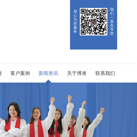
我
用
们
心
一
为
直
您
在
服
等
务
您
测
客户案例
新闻资讯
关于博准
联系我们