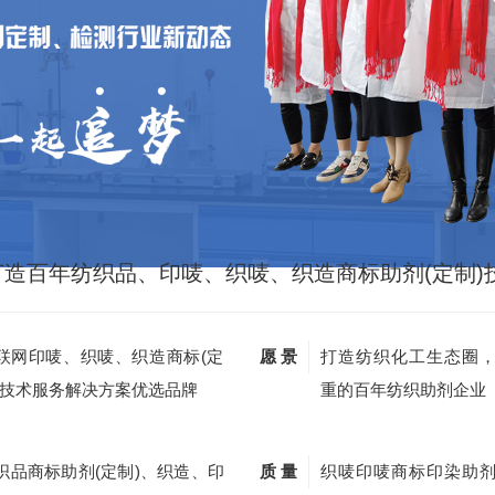
打造百年纺织品、印唛、织唛、织造商标助剂(定制)
联网印唛、织唛、织造商标(定
愿 景
打造纺织化工生态圈
)技术服务解决方案优选品牌
重的百年纺织助剂企业
织品商标助剂(定制)、织造、印
质 量
织唛印唛商标印染助