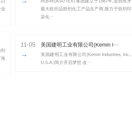
→
11
阿苏特(ASUTEX) 集团建立于1987年,是西班牙
企业
最大纺织品助剂化工产品生产商,致力于纺织印
染化···
11-05
美国建明工业有限公司(Kemin I···
助剂
→
美国建明工业有限公司(Kemin Industries, Inc.,
"海
U.S.A.)简介开启梦想 改···