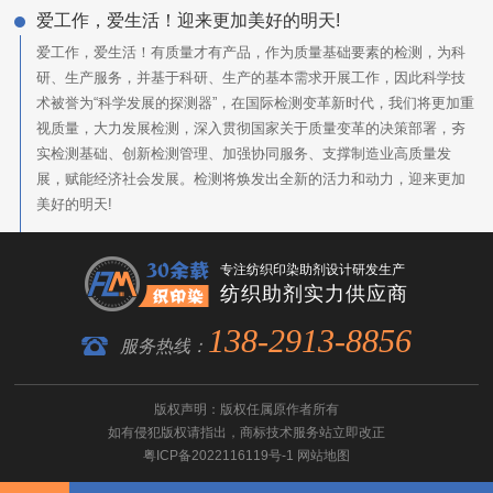
爱工作，爱生活！迎来更加美好的明天!
爱工作，爱生活！有质量才有产品，作为质量基础要素的检测，为科
研、生产服务，并基于科研、生产的基本需求开展工作，因此科学技
术被誉为“科学发展的探测器”，在国际检测变革新时代，我们将更加重
视质量，大力发展检测，深入贯彻国家关于质量变革的决策部署，夯
实检测基础、创新检测管理、加强协同服务、支撑制造业高质量发
展，赋能经济社会发展。检测将焕发出全新的活力和动力，迎来更加
美好的明天!
专注纺织印染助剂设计研发生产
纺织助剂实力供应商
138-2913-8856
服务热线：
版权声明：版权任属原作者所有
如有侵犯版权请指出，
商标技术服务
站立即改正
粤ICP备2022116119号-1
网站地图