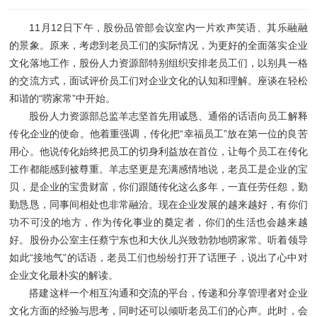
11月12日下午，股份品管部会议室内一片欢声笑语、其乐融融
的景象。原来，考虑到老员工们的实际情况，为更好的全面落实企业
文化落地工作，股份人力资源部特别组织安排老员工们，以别具一格
的交流方式，面试评价员工们对企业文化的认知和理解。座谈在轻松
和谐的“唠家常”中开始。
股份人力资源部总监羊志坚首先用诚恳、通俗的话语向员工解释
传化企业的使命。他着重强调，传化把“幸福员工”放在第一位的良苦
用心。他说传化始终把员工的切身利益放在首位，让每个员工在传化
工作都能感到被尊重。羊志坚更是充满感情地说，老员工是企业的宝
贝，是企业的宝贵财富，你们跟随传化这么多年，一直任劳任怨，勤
勤恳恳，同事间相处也非常融洽。现在企业发展的越来越好，有你们
功不可没的地方，作为传化事业的奠定者，你们的生活也会越来越
好。股份办公室主任蔡宁东也和大伙儿兴致勃勃地唠家常。听着领导
如此“接地气”的话语，老员工们也纷纷打开了话匣子，说出了心中对
企业文化最朴实的解读。
搭建这样一个相互沟通和交流的平台，传递和分享管理者对企业
文化方面的经验与思考，同时还可以倾听老员工们的心声。此时，会