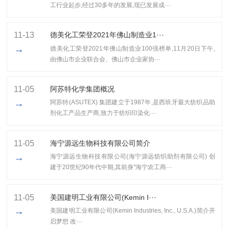
工行业起步,经过30多年的发展,现已发展成···
11-13
​德美化工荣登2021年佛山制造业1···
→
​德美化工荣登2021年佛山制造业100强榜单,11月20日下午,
由佛山市企业联合会、佛山市企业家协···
11-05
阿苏特化学集团概况
→
阿苏特(ASUTEX) 集团建立于1987年,是西班牙最大纺织品助
剂化工产品生产商,致力于纺织印染化···
11-05
海宁源远生物科技有限公司简介
→
海宁源远生物科技有限公司(海宁源远纺织助剂有限公司) 创
建于20世纪90年代中期,其前身"海宁农工商···
11-05
美国建明工业有限公司(Kemin I···
→
美国建明工业有限公司(Kemin Industries, Inc., U.S.A.)简介开
启梦想 改···