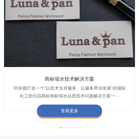
织带商标防水技术解决方案
服装颜色不匀技术解决方案
商标缩水技术解决方案
纺织品阻燃母粒
30余载打造一个“以技术支持服务、以服务带动发展”的国际
博准公司专注于织带商标防水技术解决方案30余载,励志于
博准是一家专注30余载设计研发织唛印唛商标、织带服装颜
博准致力于成为纺织品商标阻燃母粒剂,TF-W760,TF-W760
纺织品商标企业打造含油量超标品质技术问题解决方···
化工纺织品商标商标缩水品质技术问题解决方案一···
色不匀品质技术问题解决方案一站式服务提供商,技···
阻燃母粒剂加工定制服务实力提供商,···
查看更多
查看更多
查看更多
查看更多